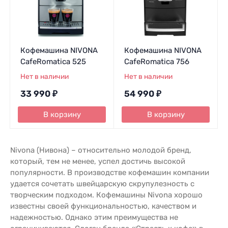
Кофемашина NIVONA
Кофемашина NIVONA
CafeRomatica 525
CafeRomatica 756
Нет в наличии
Нет в наличии
33 990
₽
54 990
₽
В корзину
В корзину
Nivona (Нивона) – относительно молодой бренд,
который, тем не менее, успел достичь высокой
популярности. В производстве кофемашин компании
удается сочетать швейцарскую скрупулезность с
творческим подходом. Кофемашины Nivona хорошо
известны своей функциональностью, качеством и
надежностью. Однако этим преимущества не