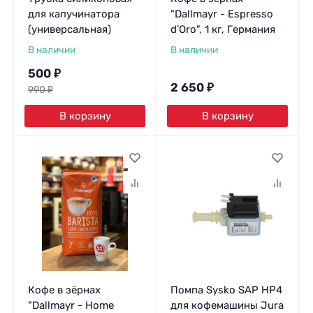
для капучинатора
"Dallmayr - Espresso
(универсальная)
d’Oro", 1 кг, Германия
В наличии
В наличии
500
₽
2 650
₽
990
₽
В корзину
В корзину
Кофе в зёрнах
Помпа Sysko SAP HP4
"Dallmayr - Home
для кофемашины Jura