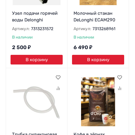
Узел подачи горячей
Молочный стакан
воды Delonghi
DeLonghi ECAM290
Артикул:
7313231572
Артикул:
7313268961
В наличии
В наличии
2 500
₽
6 490
₽
В корзину
В корзину
Трубка силиконовая
Кофе в зёрнах