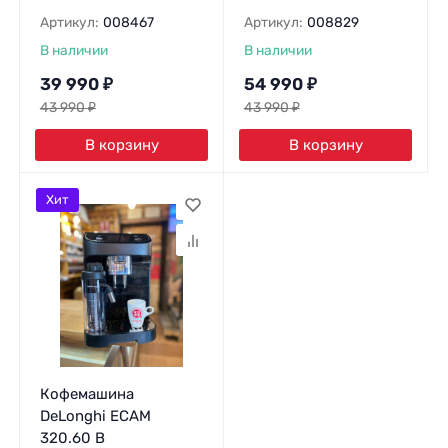
Артикул:
008467
Артикул:
008829
В наличии
В наличии
39 990
₽
54 990
₽
43 990
₽
43 990
₽
В корзину
В корзину
Хит
Кофемашина
DeLonghi ECAM
320.60 В