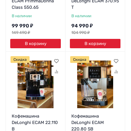
ECAM PrimmaDonna
DeLonghi ECAM 370.95
Class 550.65
T
В наличии
В наличии
99 990
₽
94 990
₽
149 490
₽
104 990
₽
В корзину
В корзину
Скидка
Скидка
Кофемашина
Кофемашина
DeLonghi ECAM 22.110
DeLonghi ECAM
B
220.80 SB