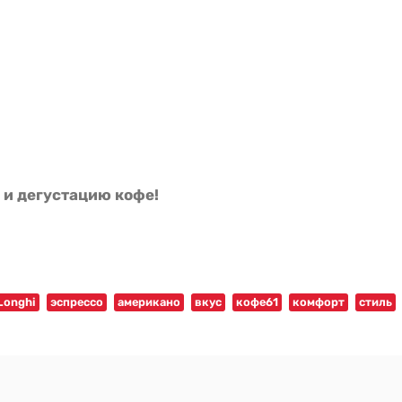
и дегустацию кофе!
Longhi
эспрессо
американо
вкус
кофе61
комфорт
стиль