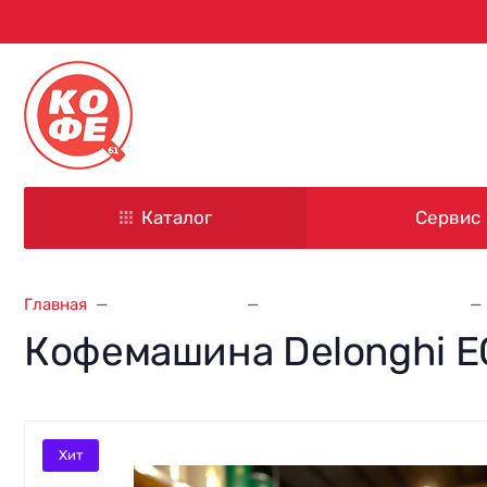
344000, г. Ростов-на-Дону
ул. Красноармейская, д. 101
Каталог
Сервис
Главная
Кофемашины
Кофемашины Delonghi
Кофемашина Delonghi E
Хит