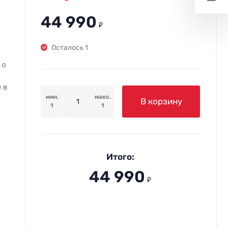
44 990
₽
Осталось 1
 о
 в
мин.
макс.
В корзину
1
1
Итого:
44 990
₽