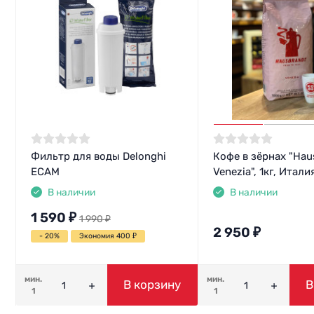
Фильтр для воды Delonghi
Кофе в зёрнах "Hau
ECAM
Venezia", 1кг, Итали
В наличии
В наличии
1 590
₽
1 990
₽
2 950
₽
- 20%
Экономия 400
₽
мин.
мин.
В корзину
В
1
1