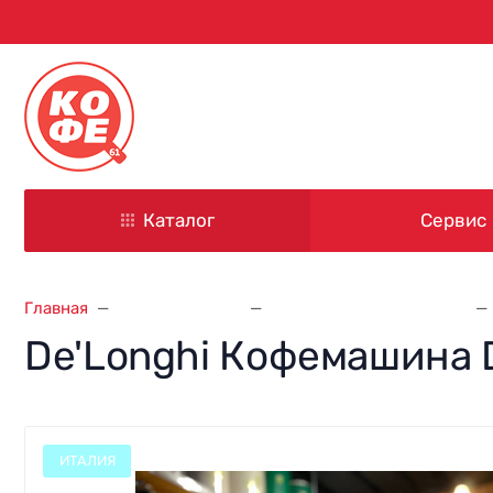
344000, г. Ростов-на-Дону
ул. Красноармейская, д. 101
Каталог
Сервис
Главная
Кофемашины
Кофемашины Delonghi
De'Longhi Кофемашина D
ИТАЛИЯ