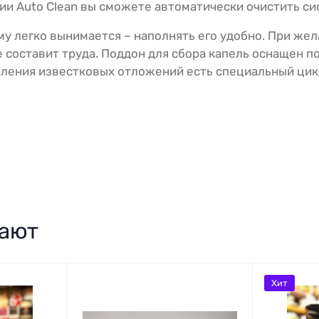
ции Auto Clean вы сможете автоматически очистить с
му легко вынимается – наполнять его удобно. При же
е составит труда. Поддон для сбора капель оснащен п
аления известковых отложений есть специальный ци
пают
Хит