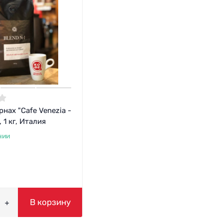
рнах "Cafe Venezia -
 1 кг, Италия
чии
В корзину