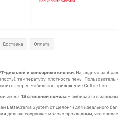
Все характеристики
Доставка
Оплата
FT-дисплей и сенсорные кнопки
. Наглядные изобра
епость), температуру, плотность пены. Пользователь
напиток через мобильное приложение Coffee Link.
ами имеет
13 степеней помола
– выбирайте в зависим
й LatteCrema System от Делонги для идеального бал
ами
дольше сохраняет молоко прохладным, что придае