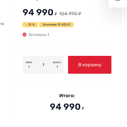
94 990
104 990
₽
₽
с
на
- 10 %
Экономия
10 000
₽
Осталось 1
мин.
макс.
В корзину
1
1
Итого:
94 990
₽