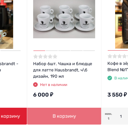
Кофе в зё
sbrandt -
Набор 6шт. Чашка и блюдце
Blend №1",
я
для латте Hausbrandt, ч\б
дизайн, 190 мл
В нали
Нет в наличии
6 000
₽
3 550
₽
мин.
 корзину
В корзину
1