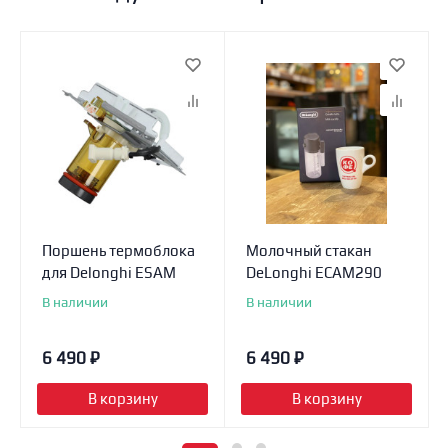
Поршень термоблока
Молочный стакан
для Delonghi ESAM
DeLonghi ECAM290
В наличии
В наличии
6 490
₽
6 490
₽
В корзину
В корзину