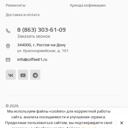
Реквизиты
Аренда кофемашин
Доставка и оплата
8 (863) 303-61-09
Заказать звонок
344000, г. Ростов-на-Дону
ул. Красноармейская, д. 101
info@coffee61.ru
© 2026
Мы используем файлы «cookies» для корректной работы
сайта, анализа посещаемости и улучшения сервиса.
0
Продолжая пользоваться сайтом, вы подтверждаете своё