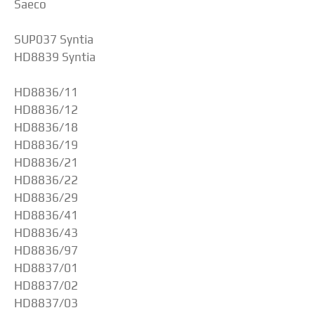
Saeco
SUP037 Syntia
HD8839 Syntia
HD8836/11
HD8836/12
HD8836/18
HD8836/19
HD8836/21
HD8836/22
HD8836/29
HD8836/41
HD8836/43
HD8836/97
HD8837/01
HD8837/02
HD8837/03