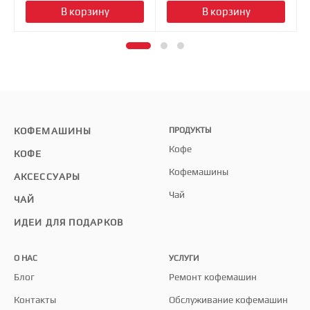
В корзину
В корзину
КОФЕМАШИНЫ
ПРОДУКТЫ
Кофе
КОФЕ
Кофемашины
АКСЕССУАРЫ
Чай
ЧАЙ
ИДЕИ ДЛЯ ПОДАРКОВ
О НАС
УСЛУГИ
Блог
Ремонт кофемашин
Контакты
Обслуживание кофемашин