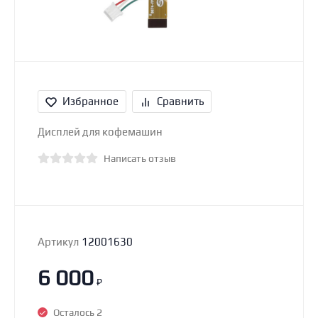
Избранное
Сравнить
Дисплей для кофемашин
Написать отзыв
Артикул
12001630
6 000
₽
Осталось 2