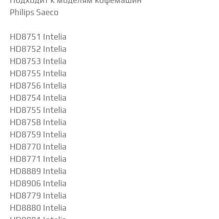
Philips Saeco
HD8751 Intelia
HD8752 Intelia
HD8753 Intelia
HD8755 Intelia
HD8756 Intelia
HD8754 Intelia
HD8755 Intelia
HD8758 Intelia
HD8759 Intelia
HD8770 Intelia
HD8771 Intelia
HD8889 Intelia
HD8906 Intelia
HD8779 Intelia
HD8880 Intelia