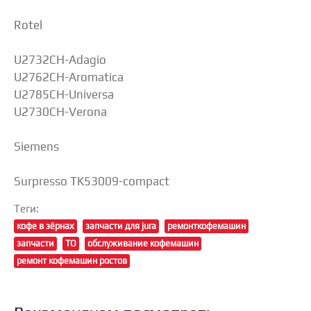
Rotel
U2732CH-Adagio
U2762CH-Aromatica
U2785CH-Universa
U2730CH-Verona
Siemens
Surpresso TK53009-compact
Теги:
кофе в зёрнах
запчасти для jura
ремонткофемашин
запчасти
ТО
обслуживание кофемашин
ремонт кофемашин ростов