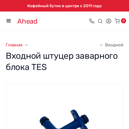
Кофейный бутик в центре с 2011 года
Ahead
0
Главная
Запасные части для кофемашин
Входной шт
Входной штуцер заварного
блока TES