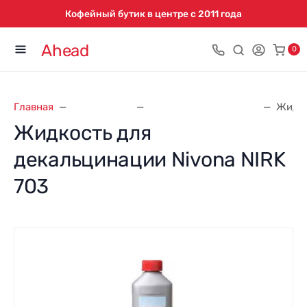
Кофейный бутик в центре с 2011 года
Ahead
0
Главная
Аксессуары
Жидкость для чистки
Жидко
Жидкость для
декальцинации Nivona NIRK
703