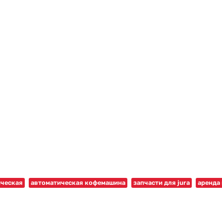
ическая
автоматическая кофемашина
запчасти для jura
аренда