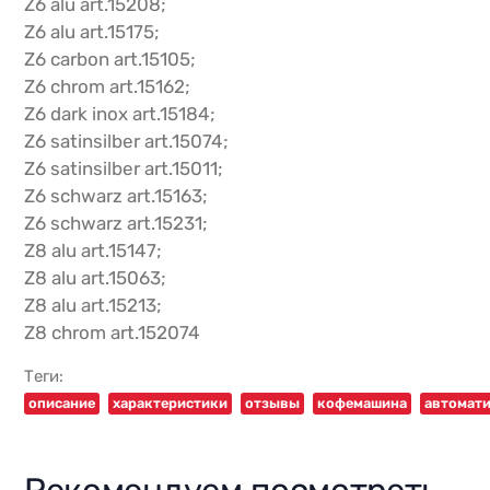
Z6 alu art.15208;
Z6 alu art.15175;
Z6 carbon art.15105;
Z6 chrom art.15162;
Z6 dark inox art.15184;
Z6 satinsilber art.15074;
Z6 satinsilber art.15011;
Z6 schwarz art.15163;
Z6 schwarz art.15231;
Z8 alu art.15147;
Z8 alu art.15063;
Z8 alu art.15213;
Z8 chrom art.152074
Теги:
описание
характеристики
отзывы
кофемашина
автомат