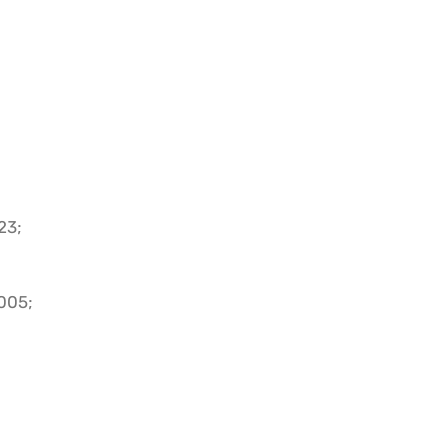
23;
005;