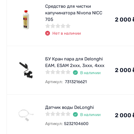
Средство для чистки
капучинатора Nivona NICC
2 000
705
Нет в наличии
БУ Кран пара для Delonghi
EAM, ESAM 2xxx, 3xxx, 4xxx
2 000
В наличии
Артикул:
7313216621
Датчик воды DeLonghi
2 000
В наличии
Артикул:
5232104600