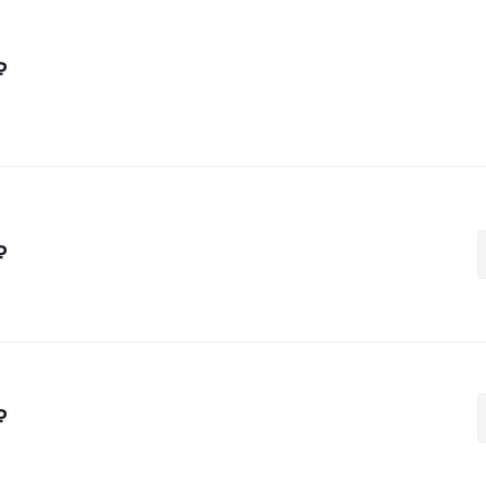
₽
₽
₽