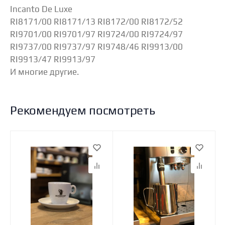
Incanto De Luxe
RI8171/00 RI8171/13 RI8172/00 RI8172/52
RI9701/00 RI9701/97 RI9724/00 RI9724/97
RI9737/00 RI9737/97 RI9748/46 RI9913/00
RI9913/47 RI9913/97
И многие другие.
Рекомендуем посмотреть