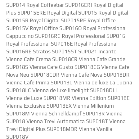
SUP014 Royal Coffeebar SUP016ERI Royal Digital
Plus SUP015ERE Royal Digital SUP015 Royal Digital
SUP015R Royal Digital SUP015RE Royal Office
SUP015V Royal Office SUP016O Royal Professional
Cappuccino SUP016RC Royal Professional SUP016
Royal Professional SUP016E Royal Professional
SUP016RE Stratos SUP015ST SUP021 Incanto
Vienna Cafe Crema SUP018CR Vienna Cafe Grande
SUP018S Vienna Cafe Gusto SUP018CG Vienna Cafe
Nova Neu SUP018CDR Vienna Cafe Nova SUP018DR
Vienna Cafe Prima SUP018C Vienna de luxe La Cucina
SUP018LC Vienna de luxe limelight SUP018DLL
Vienna de Luxe SUP018MR Vienna Edition SUP018E
Vienna Exclusive SUP018EX Vienna Millenium
SUP018M Vienna Schnelldampf SUP018R Vienna
SUP018 Vienna Trevi Automatica SUP018T Vienna
Trevi Digital Plus SUP018MDR Vienna Vanilla
SUP018V