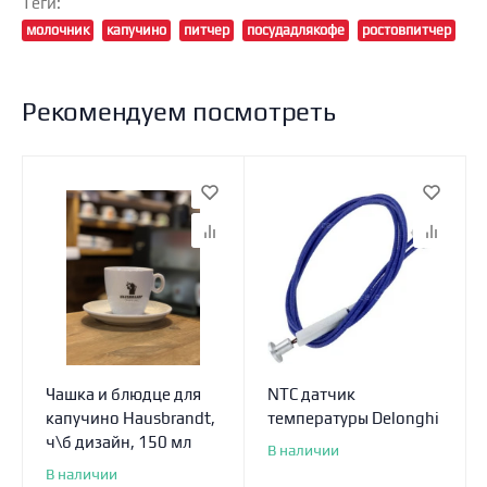
Теги:
молочник
капучино
питчер
посудадлякофе
ростовпитчер
Рекомендуем посмотреть
Чашка и блюдце для
NTC датчик
капучино Hausbrandt,
температуры Delonghi
ч\б дизайн, 150 мл
В наличии
В наличии