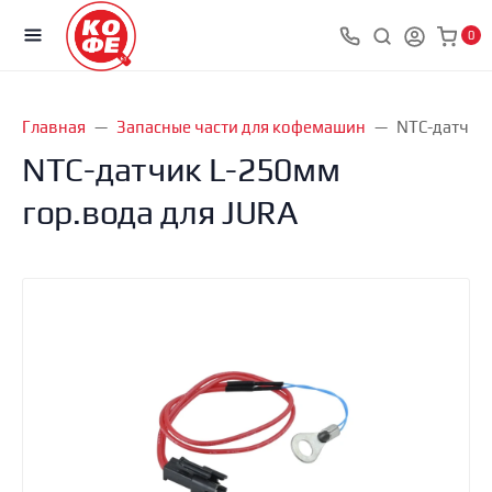
0
Главная
Запасные части для кофемашин
NTC-датчик 
NTC-датчик L-250мм
гор.вода для JURA