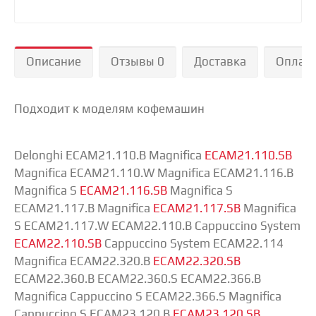
Описание
Отзывы 0
Доставка
Оплат
Подходит к моделям кофемашин
Delonghi
ECAM21.110.B Magnifica
ECAM21.110.SB
Magnifica ECAM21.110.W Magnifica ECAM21.116.B
Magnifica S
ECAM21.116.SB
Magnifica S
ECAM21.117.B Magnifica
ECAM21.117.SB
Magnifica
S ECAM21.117.W ECAM22.110.B Cappuccino System
ECAM22.110.SB
Cappuccino System ECAM22.114
Magnifica ECAM22.320.B
ECAM22.320.SB
ECAM22.360.B ECAM22.360.S ECAM22.366.B
Magnifica Cappuccino S ECAM22.366.S Magnifica
Cappuccino S ECAM23.120.B
ECAM23.120.SB