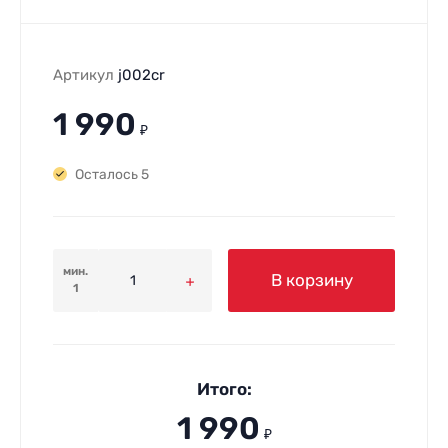
Артикул
j002cr
1 990
₽
Осталось 5
мин.
В корзину
1
Итого:
1 990
₽