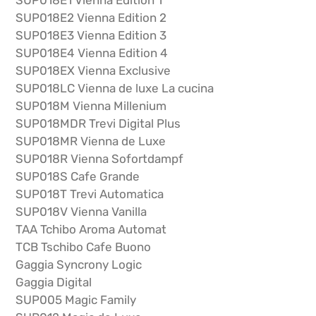
SUP018E1 Vienna Edition 1
SUP018E2 Vienna Edition 2
SUP018E3 Vienna Edition 3
SUP018E4 Vienna Edition 4
SUP018EX Vienna Exclusive
SUP018LC Vienna de luxe La cucina
SUP018M Vienna Millenium
SUP018MDR Trevi Digital Plus
SUP018MR Vienna de Luxe
SUP018R Vienna Sofortdampf
SUP018S Cafe Grande
SUP018T Trevi Automatica
SUP018V Vienna Vanilla
TAA Tchibo Aroma Automat
TCB Tschibo Cafe Buono
Gaggia Syncrony Logic
Gaggia Digital
SUP005 Magic Family