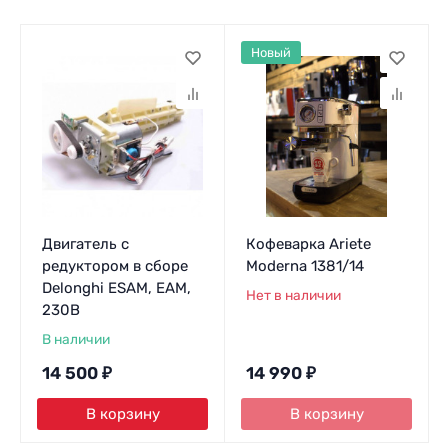
Новый
Двигатель с
Кофеварка Ariete
редуктором в сборе
Moderna 1381/14
Delonghi ESAM, EAM,
Нет в наличии
230В
В наличии
14 500
₽
14 990
₽
В корзину
В корзину