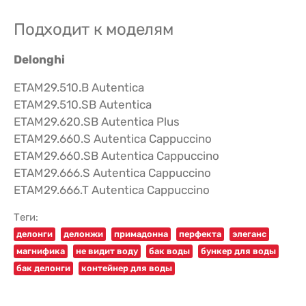
Подходит к моделям
Delonghi
ETAM29.510.B Autentica
ETAM29.510.SB Autentica
ETAM29.620.SB Autentica Plus
ETAM29.660.S Autentica Cappuccino
ETAM29.660.SB Autentica Cappuccino
ETAM29.666.S Autentica Cappuccino
ETAM29.666.T Autentica Cappuccino
Теги:
делонги
делонжи
примадонна
перфекта
элеганс
магнифика
не видит воду
бак воды
бункер для воды
бак делонги
контейнер для воды