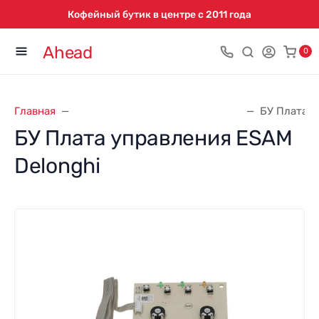
Кофейный бутик в центре с 2011 года
Ahead
0
Главная
Запасные части для кофемашин
БУ Плата у
БУ Плата управления ESAM
Delonghi