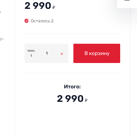
2 990
₽
м
Осталось 2
о-
мин.
В корзину
1
Итого:
2 990
₽