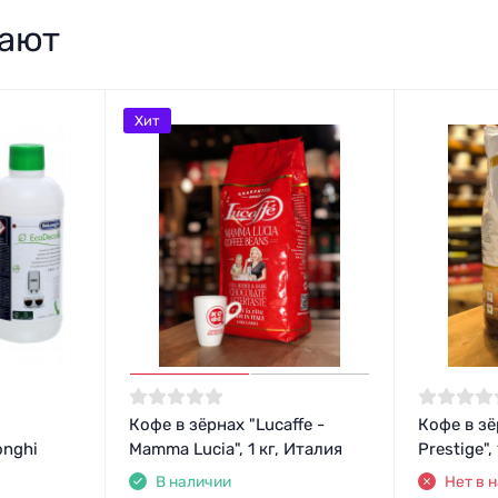
пают
Хит
Кофе в зёрнах "Lucaffe -
Кофе в зё
onghi
Mamma Lucia", 1 кг, Италия
Prestige",
В наличии
Нет в 