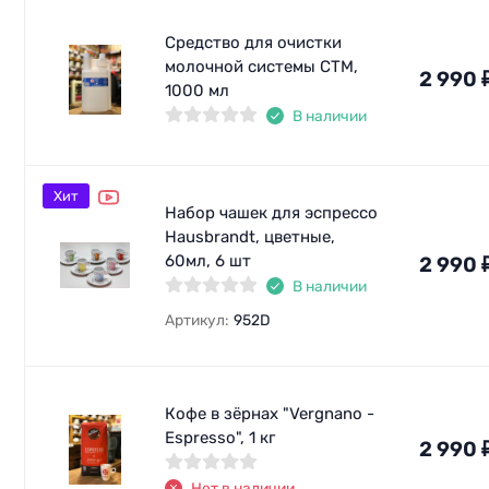
Средство для очистки
молочной системы СТМ,
2 990
1000 мл
В наличии
Хит
Набор чашек для эспрессо
Hausbrandt, цветные,
60мл, 6 шт
2 990
В наличии
Артикул:
952D
Кофе в зёрнах "Vergnano -
Еspresso", 1 кг
2 990
Нет в наличии