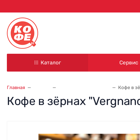
344000, г. Ростов-на-Дону
ул. Красноармейская, д. 101
Каталог
Сервис
Главная
Кофе
Кофе Caffe Vergnano
Кофе в зё
Кофе в зёрнах "Vergnano 