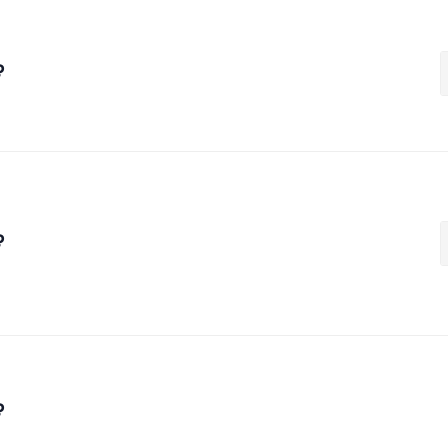
₽
₽
₽