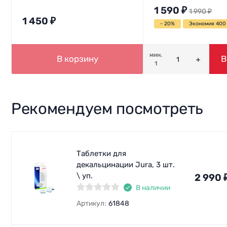
1 590
₽
1 990
₽
1 450
₽
- 20%
Экономия 40
мин.
В корзину
В
1
Рекомендуем посмотреть
Таблетки для
декальцинации Jura, 3 шт.
\ уп.
2 990
В наличии
Артикул:
61848