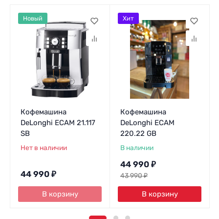
Новый
Хит
Кофемашина
Кофемашина
DeLonghi ECAM 21.117
DeLonghi ECAM
SB
220.22 GB
Нет в наличии
В наличии
44 990
₽
44 990
₽
43 990
₽
В корзину
В корзину