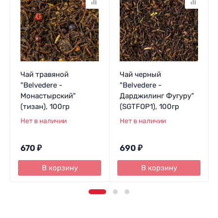
Чай травяной
Чай черный
"Belvedere -
"Belvedere -
Монастырский"
Дарджилинг Фугуру"
(тизан), 100гр
(SGTFOP1), 100гр
Нет в наличии
Нет в наличии
670
₽
690
₽
В корзину
В корзину