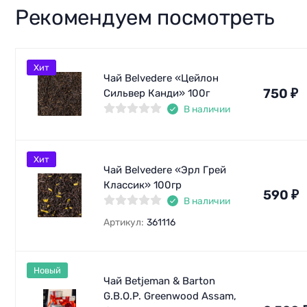
Рекомендуем посмотреть
Хит
Чай Belvedere «Цейлон
750
₽
Сильвер Канди» 100г
В наличии
Хит
Чай Belvedere «Эрл Грей
Классик» 100гр
590
₽
В наличии
Артикул:
361116
Новый
Чай Вetjeman & Barton
G.B.O.P. Greenwood Assam,