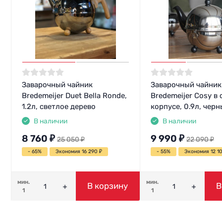
Заварочный чайник
Заварочный чайник
Bredemeijer Duet Bella Ronde,
Bredemeijer Cosy в
1.2л, светлое дерево
корпусе, 0.9л, чер
В наличии
В наличии
8 760
₽
9 990
₽
25 050
₽
22 090
₽
- 65%
Экономия 16 290
₽
- 55%
Экономия 12 1
мин.
мин.
В корзину
В
1
1