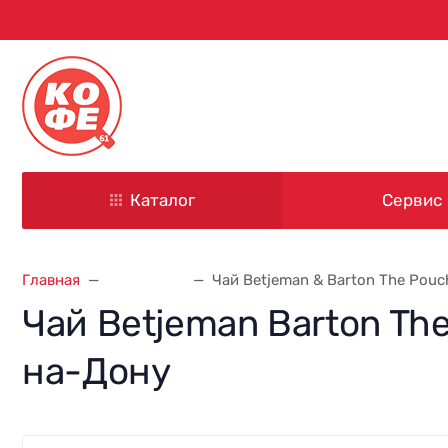
344000, г. Ростов-на-Дону
ул. Красноармейская, д. 101
Каталог
Сервис
Главная
Весь чай
Чай Вetjeman & Barton The Pouch
Чай Вetjeman Barton Th
на-Дону