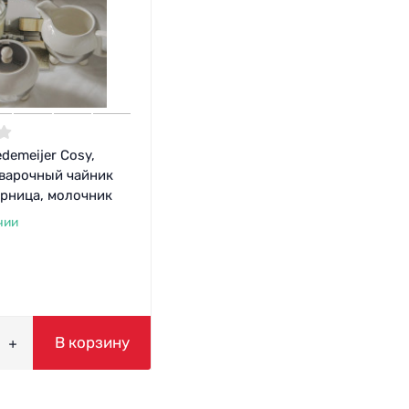
demeijer Cosy,
аварочный чайник
арница, молочник
чии
В корзину