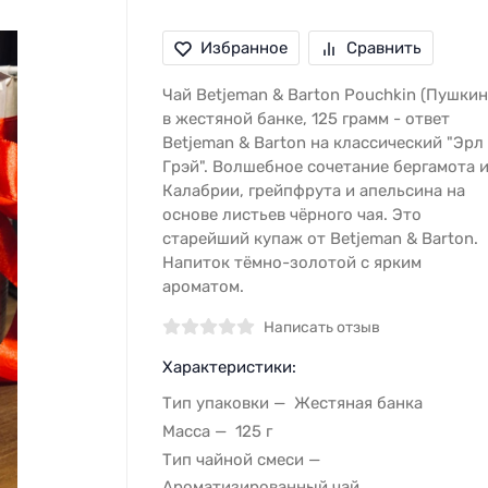
Избранное
Сравнить
Чай Betjeman & Barton Pouchkin (Пушкин
в жестяной банке, 125 грамм - ответ
Betjeman & Barton на классический "Эрл
Грэй". Волшебное сочетание бергамота 
Калабрии, грейпфрута и апельсина на
основе листьев чёрного чая. Это
старейший купаж от Betjeman & Barton.
Напиток тёмно-золотой с ярким
ароматом.
Написать отзыв
Характеристики:
Тип упаковки
Жестяная банка
Масса
125 г
Тип чайной смеси
Ароматизированный чай