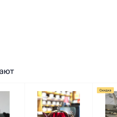
пают
Скидка