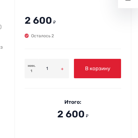
2 600
₽
)
Осталось 2
из
мин.
В корзину
1
Итого:
2 600
₽