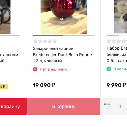
Набор Bre
Заварочный чайник
белый, з
 стальном
Bredemeijer Duet Bella Ronde
0,5л, сах
ный
1.2 л, красный
В нали
Нет в наличии
19 090
₽
9 990
₽
00
₽
мин.
 корзину
В корзину
1