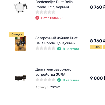
Bredemeijer Duet Bella
8 760
Ronde, 1.2л, черный
Нет в наличии
Скидка
Заварочный чайник Duet
8 760
Bella Ronde, 1,5 л,синий
- 58%
В наличии
Двигатель заворного
устройства JURA
9 000
В наличии
Артикул:
70242