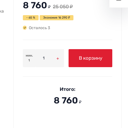
8 760
25 050
₽
₽
ка
- 65 %
Экономия
16 290
₽
Осталось 3
мин.
В корзину
1
Итого:
8 760
₽