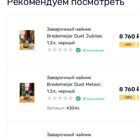
Рекомендуем посмотреть
Заварочный чайник
8 760
Bredemeijer Duet Jubilee,
1.2л, черный
- 65%
В наличии
Заварочный чайник
Bredemeijer Duet Meteor,
8 760
1.2л, черный
- 58%
В наличии
Артикул:
4304z
Заварочный чайник