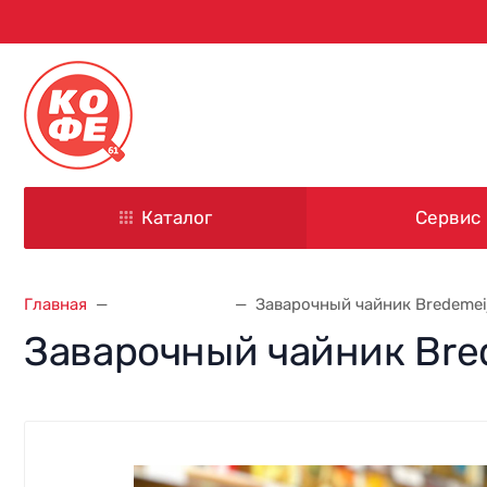
344000, г. Ростов-на-Дону
ул. Красноармейская, д. 101
Каталог
Сервис
Главная
Аксессуары
Заварочный чайник Bredemeije
Заварочный чайник Brede