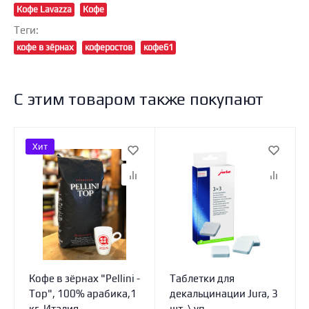
Кофе Lavazza
Кофе
Теги:
кофе в зёрнах
коферостов
кофе61
С этим товаром также покупают
Хит
Кофе в зёрнах "Pellini -
Таблетки для
Top", 100% арабика,1
декальцинации Jura, 3
кг, Италия
шт. \ уп.