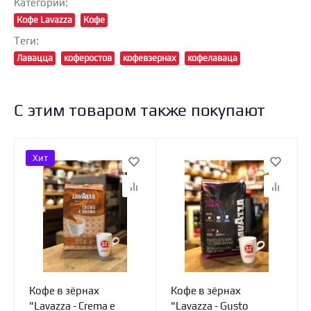
Категории:
Кофе Lavazza
Кофе
Теги:
Лавацца
коферостов
кофевзернах
кофелаваца
С этим товаром также покупают
Хит
Кофе в зёрнах
Кофе в зёрнах
"Lavazza - Crema e
"Lavazza - Gusto