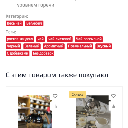
уровнем горечи
Категории:
Весь чай
Belvedere
Теги:
ростов-на-дону
чай
чай листовой
Чай россыпной
Черный
Зеленый
Ароматный
Премиальный
Вкусный
С добавками
Без добавок
С этим товаром также покупают
Скидка