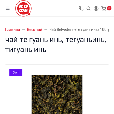
0
Главная
Весь чай
Чай Belvedere «Те гуань инь» 100гр
чай те гуань инь, тегуаньинь,
тигуань инь
Хит