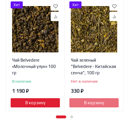
Хит
Хит
Чай Belvedere
Чай зеленый
«Молочный улун» 100
"Belvedere - Китайская
гр
сенча", 100 гр
В наличии
Нет в наличии
1 190
₽
330
₽
В корзину
В корзину