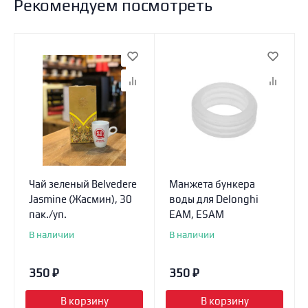
Рекомендуем посмотреть
Чай зеленый Belvedere
Манжета бункера
Jasmine (Жасмин), 30
воды для Delonghi
пак./уп.
EAM, ESAM
В наличии
В наличии
350
₽
350
₽
В корзину
В корзину