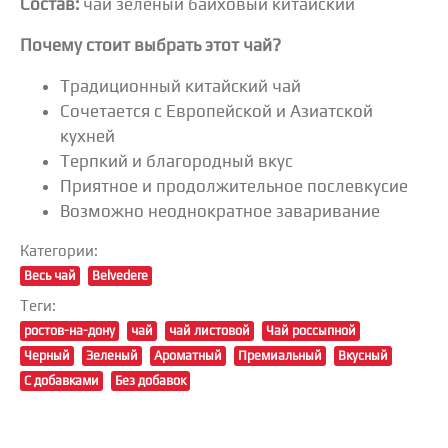
Состав:
чай зеленый байховый китайский
Почему стоит выбрать этот чай?
Традиционный китайский чай
Сочетается с Европейской и Азиатской
кухней
Терпкий и благородный вкус
Приятное и продолжительное послевкусие
Возможно неоднократное заваривание
Категории:
Весь чай
Belvedere
Теги:
ростов-на-дону
чай
чай листовой
Чай россыпной
Черный
Зеленый
Ароматный
Премиальный
Вкусный
С добавками
Без добавок