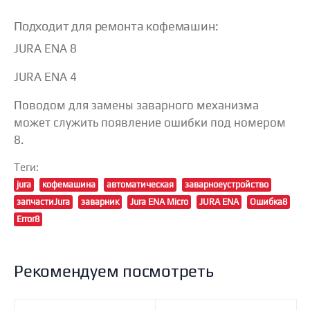
Подходит для ремонта кофемашин:
JURA ENA 8
JURA ENA 4
Поводом для замены заварного механизма
может служить появление ошибки под номером
8.
Теги:
jura
кофемашина
автоматическая
заварноеустройство
запчастиJura
заварник
Jura ENA Micro
JURA ENA
Ошибка8
Error8
Рекомендуем посмотреть