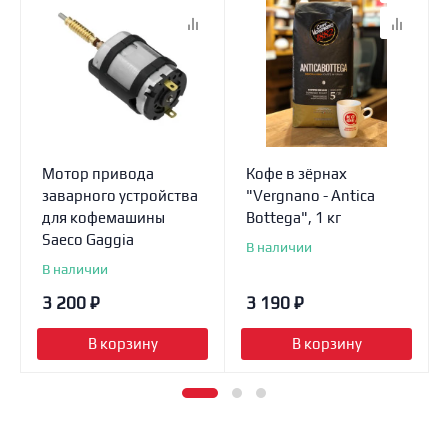
Мотор привода
Кофе в зёрнах
заварного устройства
"Vergnano - Antica
для кофемашины
Bottega", 1 кг
Saeco Gaggia
В наличии
В наличии
3 200
₽
3 190
₽
В корзину
В корзину