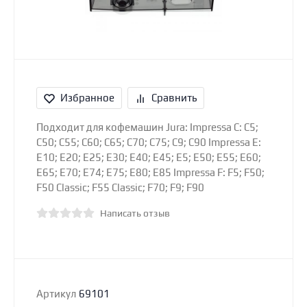
Избранное
Сравнить
Подходит для кофемашин Jura: Impressa C: C5;
C50; C55; C60; C65; C70; C75; C9; C90 Impressa E:
E10; E20; E25; E30; E40; E45; E5; E50; E55; E60;
E65; E70; E74; E75; E80; E85 Impressa F: F5; F50;
F50 Classic; F55 Classic; F70; F9; F90
Написать отзыв
Артикул
69101