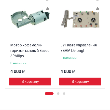
Мотор кофемолки
БУ Плата управления
горизонтальный Saeco
ESAM Delonghi
/ Philips
В наличии
В наличии
4 000
₽
4 000
₽
В корзину
В корзину