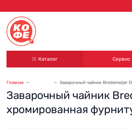
344000, г. Ростов-на-Дону
ул. Красноармейская, д. 101
Каталог
Сервис
Главная
Посуда
Заварочный чайник Bredemeijer D
Заварочный чайник Brede
хромированная фурнит