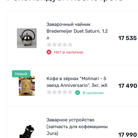
Заварочный чайник
Bredemeijer Duet Saturn, 1.2
17 535
л
Нет в наличии
Новый
Кофе в зёрнах "Molinari - 5
17 490
звезд Anniversario", 3кг, жб
В наличии
Заварное устройство
(запчасть для кофемашины
Jura)
17 990