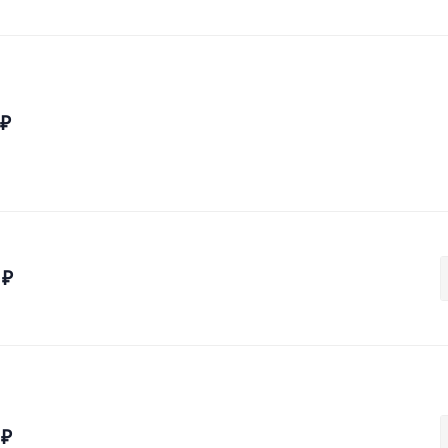
₽
₽
₽