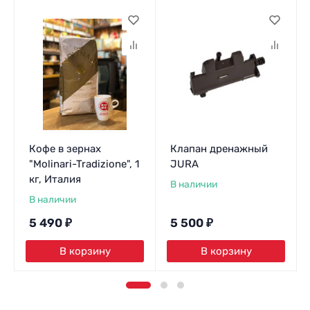
Кофе в зернах
Клапан дренажный
"Molinari-Tradizione", 1
JURA
кг, Италия
В наличии
В наличии
5 490
₽
5 500
₽
В корзину
В корзину