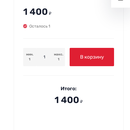
1 400
₽
Осталось 1
мин.
макс.
В корзину
1
1
Итого:
1 400
₽