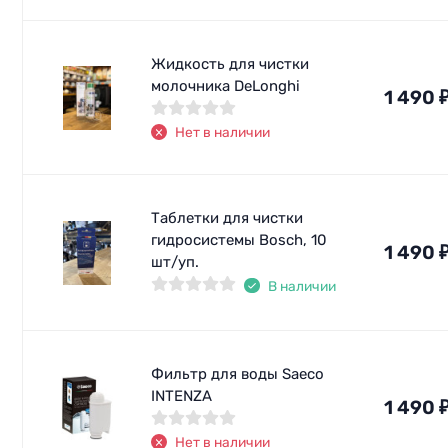
Жидкость для чистки
молочника DeLonghi
1 490
Нет в наличии
Таблетки для чистки
гидросистемы Bosch, 10
1 490
шт/уп.
В наличии
Фильтр для воды Saeco
INTENZA
1 490
Нет в наличии