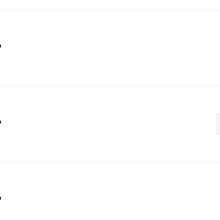
₽
₽
₽