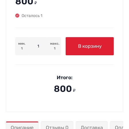
800
₽
Осталось 1
мин.
макс.
В корзину
1
1
Итого:
800
₽
Описание
Отзывы 0
Доставка
Опла