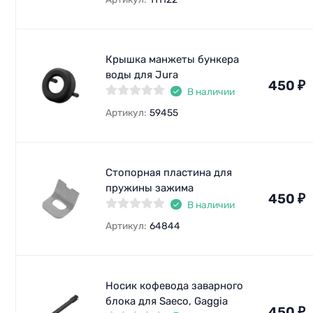
Крышка манжеты бункера
воды для Jura
450
₽
В наличии
Артикул:
59455
Стопорная пластина для
пружины зажима
450
₽
В наличии
Артикул:
64844
Носик кофевода заварного
блока для Saeco, Gaggia
450
₽