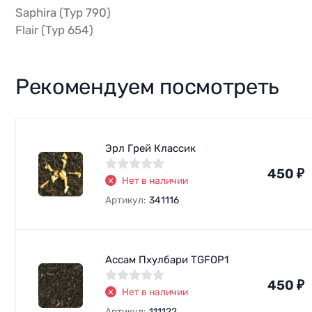
Saphira (Typ 790)
Flair (Typ 654)
Рекомендуем посмотреть
Эрл Грей Классик
450
₽
Нет в наличии
Артикул:
341116
Ассам Пхулбари TGFOP1
450
₽
Нет в наличии
Артикул:
111122