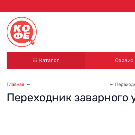
344000, г. Ростов-на-Дону
ул. Красноармейская, д. 101
Каталог
Сервис
Главная
Запасные части для кофемашин
Переходн
Переходник заварного у