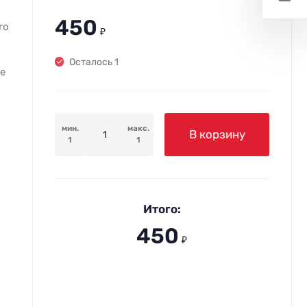
450
го
₽
Осталось 1
е
мин.
макс.
В корзину
1
1
Итого:
450
₽