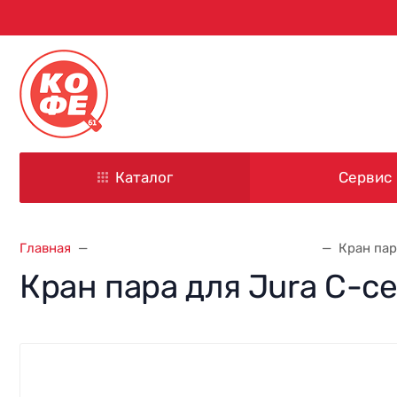
344000, г. Ростов-на-Дону
ул. Красноармейская, д. 101
Каталог
Сервис
Главная
Запасные части для кофемашин
Кран пар
Кран пара для Jura C-се