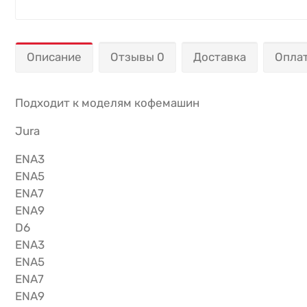
Описание
Отзывы 0
Доставка
Опла
Подходит к моделям кофемашин
Jura
ENA3
ENA5
ENA7
ENA9
D6
ENA3
ENA5
ENA7
ENA9