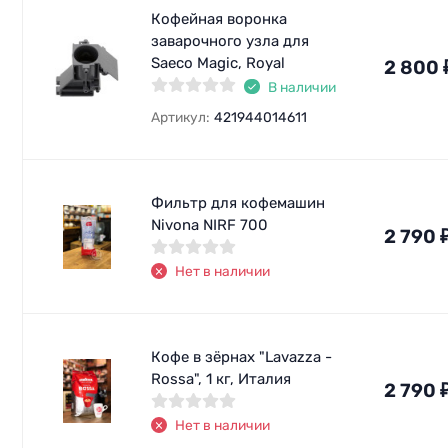
Кофейная воронка
заварочного узла для
Saeco Magic, Royal
2 800
В наличии
Артикул:
421944014611
Фильтр для кофемашин
Nivona NIRF 700
2 790
Нет в наличии
Кофе в зёрнах "Lavazza -
Rossa", 1 кг, Италия
2 790
Нет в наличии