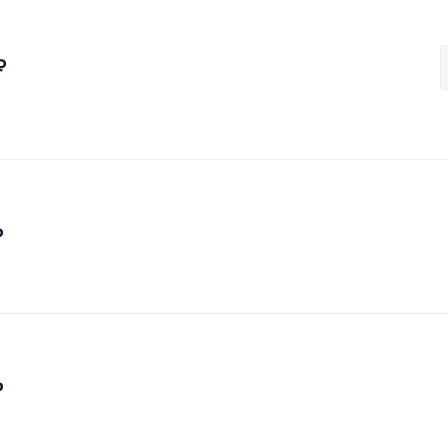
₽
₽
₽