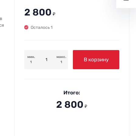
2 800
₽
в
ся
Осталось 1
мин.
макс.
В корзину
1
1
Итого:
2 800
₽