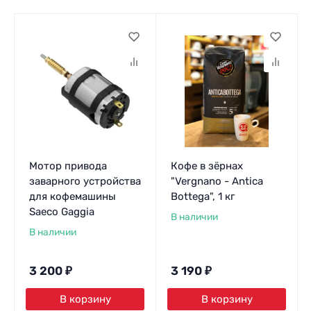
Мотор привода
Кофе в зёрнах
заварного устройства
"Vergnano - Antica
для кофемашины
Bottega", 1 кг
Saeco Gaggia
В наличии
В наличии
3 200
₽
3 190
₽
В корзину
В корзину