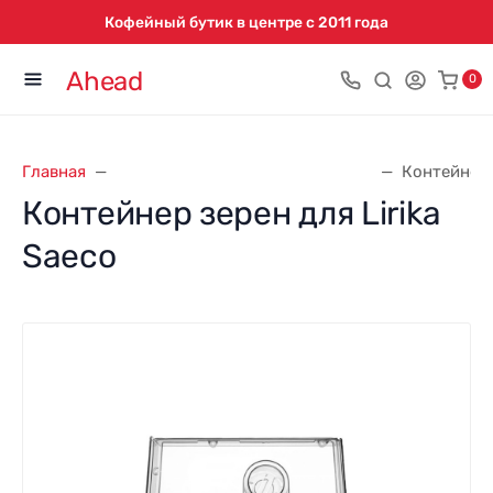
Кофейный бутик в центре с 2011 года
Ahead
0
Главная
Запасные части для кофемашин
Контейнер 
Контейнер зерен для Lirika
Saeco