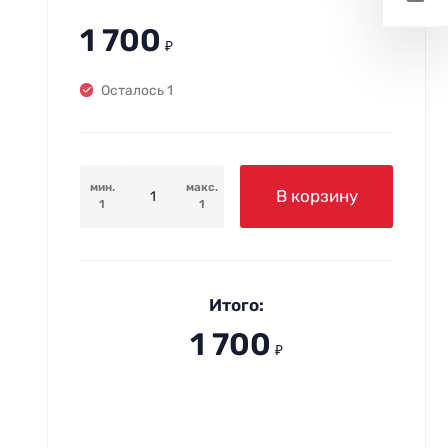
1 700
₽
Осталось 1
мин.
макс.
В корзину
1
1
Итого:
1 700
₽