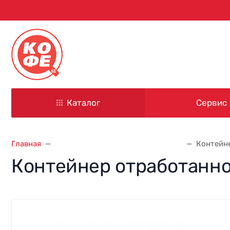
344000, г. Ростов-на-Дону
ул. Красноармейская, д. 101
Каталог
Сервис
Главная
Запасные части для кофемашин
Контейне
Контейнер отработанно