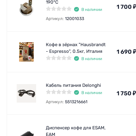
190°C
1 700
В наличии
Артикул:
12001033
Кофе в зёрнах "Hausbrandt
1 690
- Espresso", 0.5кг, Италия
В наличии
Кабель питания Delonghi
1 750
₽
В наличии
Артикул:
5513216661
Диспенсер кофе для ESAM,
EAM