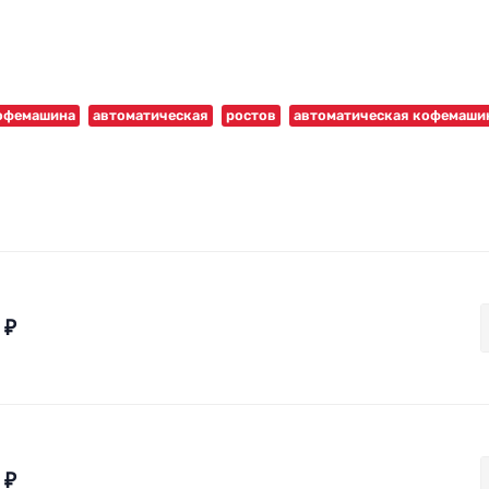
офемашина
автоматическая
ростов
автоматическая кофемаши
₽
₽