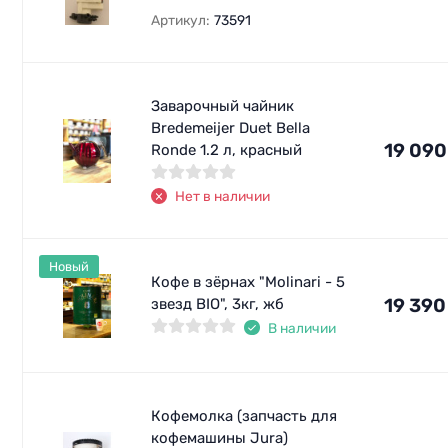
Артикул:
73591
Заварочный чайник
Bredemeijer Duet Bella
19 090
Ronde 1.2 л, красный
Нет в наличии
Новый
Кофе в зёрнах "Molinari - 5
19 390
звезд BIO", 3кг, жб
В наличии
Кофемолка (запчасть для
кофемашины Jura)