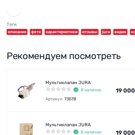
Теги:
описание
фото
характеристики
отзывы
jura
видео
к
Рекомендуем посмотреть
Мультиклапан JURA
19 000
В наличии
Артикул:
73578
Мультиклапан JURA
19 000
В наличии