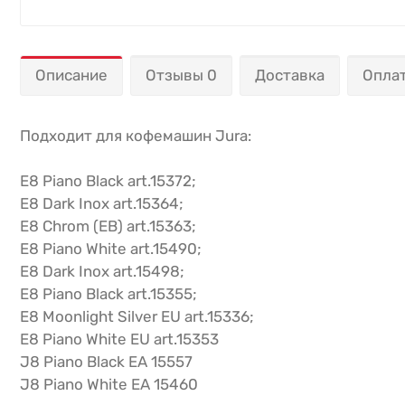
Описание
Отзывы 0
Доставка
Опла
Подходит для кофемашин Jura:
E8 Piano Black art.15372;
E8 Dark Inox art.15364;
E8 Chrom (EB) art.15363;
E8 Piano White art.15490;
E8 Dark Inox art.15498;
E8 Piano Black art.15355;
E8 Moonlight Silver EU art.15336;
E8 Piano White EU art.15353
J8 Piano Black EA 15557
J8 Piano White EA 15460