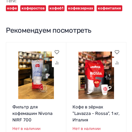
Теги:
кофе
коферостов
кофе61
кофевзернах
кофеиталия
Рекомендуем посмотреть
Фильтр для
Кофе в зёрнах
кофемашин Nivona
"Lavazza - Rossa", 1 кг,
NIRF 700
Италия
Нет в наличии
Нет в наличии