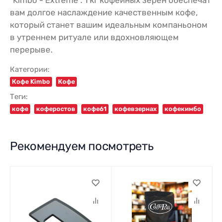
вам долгое наслаждение качественным кофе,
который станет вашим идеальным компаньоном
в утреннем ритуале или вдохновляющем
перерыве.
Категории:
Кофе Kimbo
Кофе
Теги:
кофе
коферостов
кофе61
кофевзернах
кофекимбо
Рекомендуем посмотреть