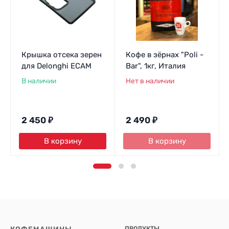
Крышка отсека зерен
Кофе в зёрнах "Poli -
для Delonghi ECAM
Bar", 1кг, Италия
В наличии
Нет в наличии
2 450
₽
2 490
₽
В корзину
В корзину
ПРОДУКТЫ