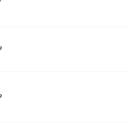
₽
₽
₽