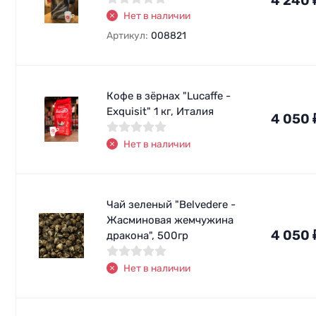
4 240
Нет в наличии
Артикул:
008821
Кофе в зёрнах "Lucaffe -
Exquisit" 1 кг, Италия
4 050
Нет в наличии
Чай зеленый "Belvedere -
Жасминовая жемчужина
4 050
дракона", 500гр
Нет в наличии