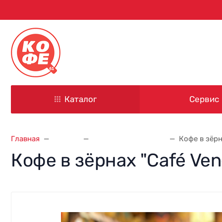
344000, г. Ростов-на-Дону
ул. Красноармейская, д. 101
Каталог
Сервис
Главная
Кофе
Кофе Café Venezia
Кофе в зёрна
Кофе в зёрнах "Café Venez