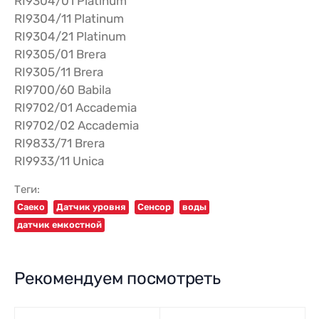
RI9304/01 Platinum
RI9304/11 Platinum
RI9304/21 Platinum
RI9305/01 Brera
RI9305/11 Brera
RI9700/60 Babila
RI9702/01 Accademia
RI9702/02 Accademia
RI9833/71 Brera
RI9933/11 Unica
Теги:
Саеко
Датчик уровня
Сенсор
воды
датчик емкостной
Рекомендуем посмотреть