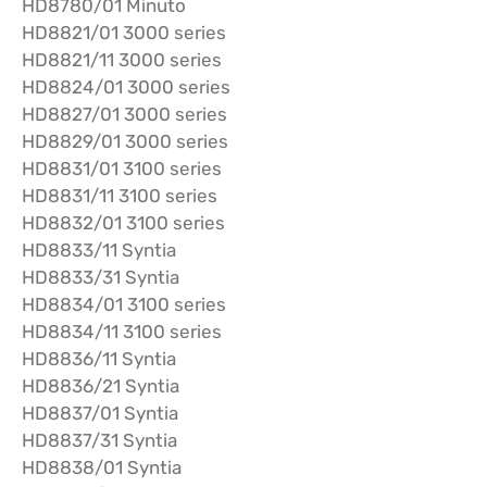
HD8780/01 Minuto
HD8821/01 3000 series
HD8821/11 3000 series
HD8824/01 3000 series
HD8827/01 3000 series
HD8829/01 3000 series
HD8831/01 3100 series
HD8831/11 3100 series
HD8832/01 3100 series
HD8833/11 Syntia
HD8833/31 Syntia
HD8834/01 3100 series
HD8834/11 3100 series
HD8836/11 Syntia
HD8836/21 Syntia
HD8837/01 Syntia
HD8837/31 Syntia
HD8838/01 Syntia