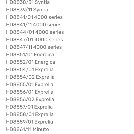
HD8838/31 Syntia
HD8839/11 Syntia
HD8841/01 4000 series
HD8841/11 4000 series
HD8844/01 4000 series
HD8847/01 4000 series
HD8847/11 4000 series
HD8851/01 Energica
HD8852/01 Energica
HD8854/01 Exprelia
HD8854/02 Exprelia
HD8855/01 Exprelia
HD8856/01 Exprelia
HD8856/02 Exprelia
HD8857/01 Exprelia
HD8858/01 Exprelia
HD8859/01 Exprelia
HD8861/11 Minuto