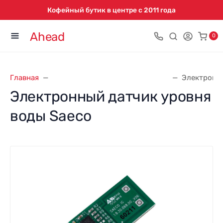
Кофейный бутик в центре с 2011 года
Ahead
0
Главная
Запасные части для кофемашин
Электронны
Электронный датчик уровня
воды Saeco