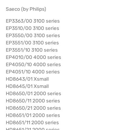
Saeco (by Philips)
EP3363/00 3100 series
EP3510/00 3100 series
EP3550/00 3100 series
EP3551/00 3100 series
EP3551/10 3100 series
EP4010/00 4000 series
EP4050/10 4000 series
EP4051/10 4000 series
HD8643/01 Xsmall
HD8645/01 Xsmall
HD8650/01 2000 series
HD8650/11 2000 series
HD8650/21 2000 series
HD8651/01 2000 series
HD8651/11 2000 series
HD8651/21 2000 series