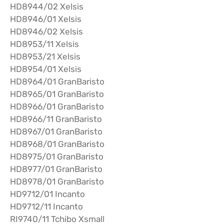
HD8944/02 Xelsis
HD8946/01 Xelsis
HD8946/02 Xelsis
HD8953/11 Xelsis
HD8953/21 Xelsis
HD8954/01 Xelsis
HD8964/01 GranBaristo
HD8965/01 GranBaristo
HD8966/01 GranBaristo
HD8966/11 GranBaristo
HD8967/01 GranBaristo
HD8968/01 GranBaristo
HD8975/01 GranBaristo
HD8977/01 GranBaristo
HD8978/01 GranBaristo
HD9712/01 Incanto
HD9712/11 Incanto
RI9740/11 Tchibo Xsmall