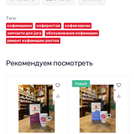
Теги:
кофемашина
коферостов
кофевзернах
запчасти для jura
обслуживание кофемашин
ремонт кофемашин ростов
Рекомендуем посмотреть
Новый