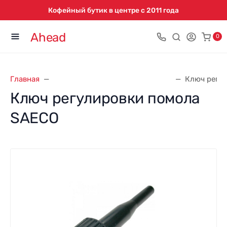
Кофейный бутик в центре с 2011 года
Ahead
0
Главная
Запасные части для кофемашин
Ключ регу
Ключ регулировки помола
SAECO