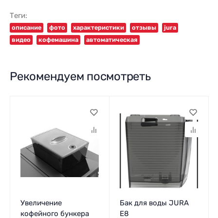
Теги:
описание
фото
характеристики
отзывы
jura
видео
кофемашина
автоматическая
Рекомендуем посмотреть
Увеличение
Бак для воды JURA
кофейного бункера
E8