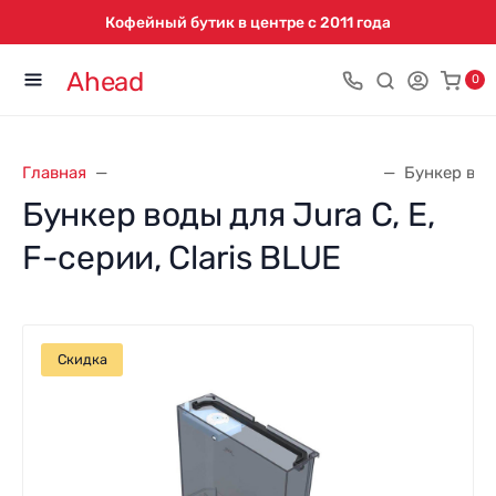
Кофейный бутик в центре с 2011 года
Ahead
0
Главная
Запасные части для кофемашин
Бункер воды
Бункер воды для Jura C, E,
F-серии, Claris BLUE
Скидка