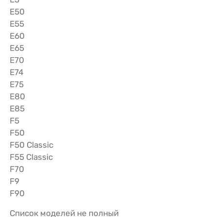
E50
E55
E60
E65
E70
E74
E75
E80
E85
F5
F50
F50 Classic
F55 Classic
F70
F9
F90
Список моделей не полный