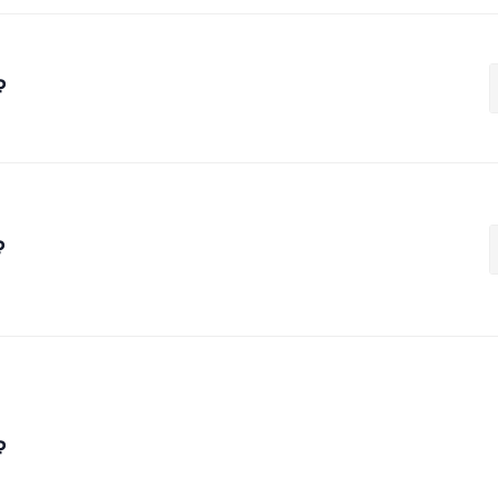
₽
₽
₽