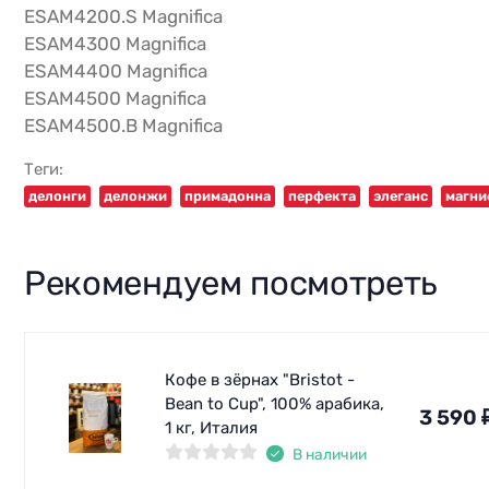
ESAM4200.S Magnifica
ESAM4300 Magnifica
ESAM4400 Magnifica
ESAM4500 Magnifica
ESAM4500.B Magnifica
Теги:
делонги
делонжи
примадонна
перфекта
элеганс
магни
Рекомендуем посмотреть
Кофе в зёрнах "Bristot -
Bean to Cup", 100% арабика,
3 590
1 кг, Италия
В наличии