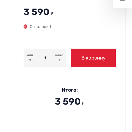
3 590
₽
Осталось 1
мин.
макс.
В корзину
1
1
Итого:
3 590
₽