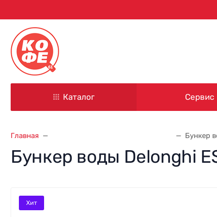
344000, г. Ростов-на-Дону
ул. Красноармейская, д. 101
Каталог
Сервис
Главная
Запасные части для кофемашин
Бункер в
Бункер воды Delonghi ES
Хит