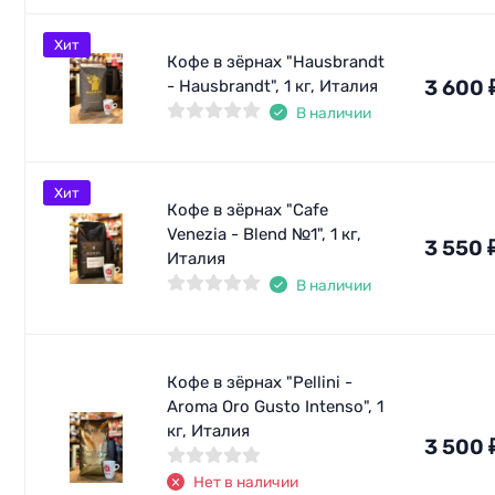
Хит
Кофе в зёрнах "Hausbrandt
3 600
- Hausbrandt", 1 кг, Италия
В наличии
Хит
Кофе в зёрнах "Cafe
Venezia - Blend №1", 1 кг,
3 550
Италия
В наличии
Кофе в зёрнах "Pellini -
Aroma Oro Gusto Intenso", 1
кг, Италия
3 500
Нет в наличии